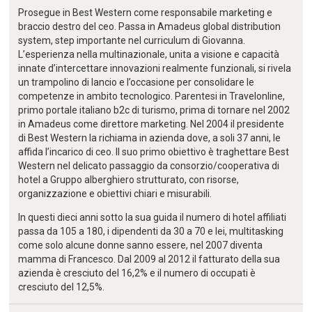
Prosegue in Best Western come responsabile marketing e
braccio destro del ceo. Passa in Amadeus global distribution
system, step importante nel curriculum di Giovanna.
L’esperienza nella multinazionale, unita a visione e capacità
innate d’intercettare innovazioni realmente funzionali, si rivela
un trampolino di lancio e l’occasione per consolidare le
competenze in ambito tecnologico. Parentesi in Travelonline,
primo portale italiano b2c di turismo, prima di tornare nel 2002
in Amadeus come direttore marketing. Nel 2004 il presidente
di Best Western la richiama in azienda dove, a soli 37 anni, le
affida l’incarico di ceo. Il suo primo obiettivo è traghettare Best
Western nel delicato passaggio da consorzio/cooperativa di
hotel a Gruppo alberghiero strutturato, con risorse,
organizzazione e obiettivi chiari e misurabili.
In questi dieci anni sotto la sua guida il numero di hotel affiliati
passa da 105 a 180, i dipendenti da 30 a 70 e lei, multitasking
come solo alcune donne sanno essere, nel 2007 diventa
mamma di Francesco. Dal 2009 al 2012 il fatturato della sua
azienda è cresciuto del 16,2% e il numero di occupati è
cresciuto del 12,5%.