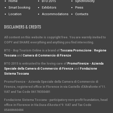
Home
BTO 2015
Synchronicity
Smart booking
Exhibitors
Press
Location
Accommodations
Contacts
DISCLAIMERS & CREDITS
All content on this website is copyright free. You are warmly invited to
COPY and SHARE everything and anything you find interesting.
BTO - Buy Tourism Online is a brand of
Toscana Promozione
/
Regione
Toscana
and
Camera di Commercio di Firenze
BTO 2015 is entrusted to the loving care of
PromoFirenze - Azienda
Speciale della Camera di Commercio di Firenze
and
Fondazione
Sistema Toscana
PromoFirenze
- Azienda Speciale della Camera di Commercio di
Firenze, registered office in Florence in via Castello d'Altrafonte n°11.
VAT and Tax Code 06178350481
Fondazione Sistema Toscana
- participatory non-profit foundation, head
office in Florence in Via Duca d'Aosta n°9. VAT and Tax Code
05468660484