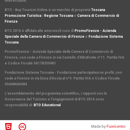
interessante.
BTO - Buy Tourism Online è un marchio di proprietà
Toscana
Promozione Turistica
/
Regione Toscana
e
Camera di Commercio di
Firenze
BTO 2016 è affidata alle amorevoli cure di
PromoFirenze - Azienda
Speciale della Camera di Commercio di Firenze
e
Fondazione Sistema
Toscana
PromoFirenze
- Azienda Speciale della Camera di Commercio di
Firenze, con sede a Firenze in via Castello d'Altrafonte n°11. Partita IVA
e Codice Fiscale 06178350481
Fondazione Sistema Toscana
- Fondazione partecipativa no profit, con
sede a Firenze in via Duca d'Aosta al n°9. Partita IVA e Codice Fiscale
05468660484
L'assemblamento del programma scientifico
,
i rapporti con le
Governance del Turismo
e l'
engagement di BTO 2016
sono
responsabilità di:
BTO Educational
Made by
Fuoricentro