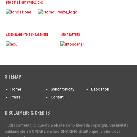
BTO 2016 È UNA PRODUZIONE
ASSEMBLAMENTO E ENGAGEMENT
MEDIA PARTNER
SITEMAP
Home
Synchronicity
Espositori
Press
Contatti
DISCLAIMERS & CREDITS
Tutti i contenuti di questo website sono liberi da copyright. Sei invitato
caldamente a COPIARE e a fare SHARING di tutto quello che trovi