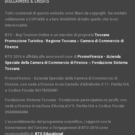
DISCLAIMERS & CREDITS
Tutti i contenuti di questo website sono liberi da copyright. Sei invitato
caldamente a COPIARE e a fare SHARING di tutto quello che trovi
interessante.
BTO - Buy Tourism Online è un marchio di proprietà
Toscana
Promozione Turistica
/
Regione Toscana
e
Camera di Commercio di
Firenze
BTO 2016 è affidata alle amorevoli cure di
PromoFirenze - Azienda
Speciale della Camera di Commercio di Firenze
e
Fondazione Sistema
Toscana
PromoFirenze
- Azienda Speciale della Camera di Commercio di
Firenze, con sede a Firenze in via Castello d'Altrafonte n°11. Partita IVA
e Codice Fiscale 06178350481
Fondazione Sistema Toscana
- Fondazione partecipativa no profit, con
sede a Firenze in via Duca d'Aosta al n°9. Partita IVA e Codice Fiscale
05468660484
L'assemblamento del programma scientifico
,
i rapporti con le
Governance del Turismo
e l'
engagement di BTO 2016
sono
responsabilità di:
BTO Educational