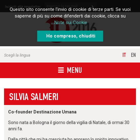
Skip to content
Iscriviti alla newsletter
Questo sito consente l'invio di cookie di terze parti. Se vuoi
saperne di più su come difenderti dai cookie, clicca su
Note sui Cookie
Ho compreso, chiuditi
IT
EN
Scegli la lingua
MENU
SILVIA SALMERI
Co-founder Destinazione Umana
Sono nata a Bologna il giorno della vigilia di Natale, di ormai 30
anni fa.
Dalla città che mi ha cresciuta ho appreso lo spirito innovativo