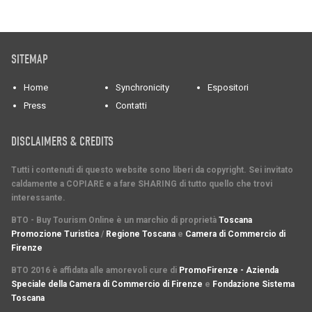
SITEMAP
Home
Synchronicity
Espositori
Press
Contatti
DISCLAIMERS & CREDITS
Tutti i contenuti di questo website sono liberi da copyright. Sei invitato
caldamente a COPIARE e a fare SHARING di tutto quello che trovi
interessante.
BTO - Buy Tourism Online è un marchio di proprietà
Toscana
Promozione Turistica
/
Regione Toscana
e
Camera di Commercio di
Firenze
BTO 2016 è affidata alle amorevoli cure di
PromoFirenze - Azienda
Speciale della Camera di Commercio di Firenze
e
Fondazione Sistema
Toscana