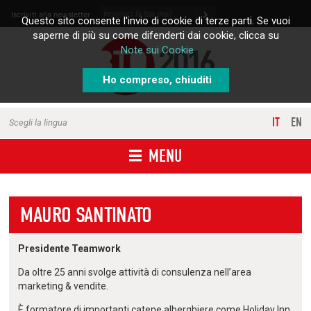
Skip to content
Iscriviti alla newsletter
Questo sito consente l'invio di cookie di terze parti. Se vuoi
saperne di più su come difenderti dai cookie, clicca su
Note sui Cookie
Ho compreso, chiuditi
IT
EN
Scegli la lingua
MENU
MAURO SANTINATO
Presidente Teamwork
Da oltre 25 anni svolge attività di consulenza nell’area
marketing & vendite.
È formatore di importanti catene alberghiere come Holiday Inn,