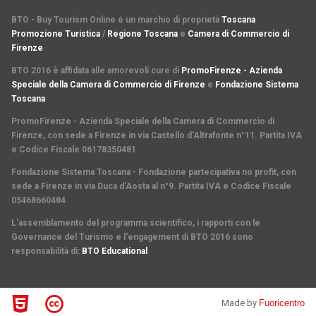
BTO - Buy Tourism Online è un marchio di proprietà
Toscana
Promozione Turistica
/
Regione Toscana
e
Camera di Commercio di
Firenze
BTO 2016 è affidata alle amorevoli cure di
PromoFirenze - Azienda
Speciale della Camera di Commercio di Firenze
e
Fondazione Sistema
Toscana
PromoFirenze
- Azienda Speciale della Camera di Commercio di
Firenze, con sede a Firenze in via Castello d'Altrafonte n°11. Partita IVA
e Codice Fiscale 06178350481
Fondazione Sistema Toscana
- Fondazione partecipativa no profit, con
sede a Firenze in via Duca d'Aosta al n°9. Partita IVA e Codice Fiscale
05468660484
L'assemblamento del programma scientifico
,
i rapporti con le
Governance del Turismo
e l'
engagement di BTO 2016
sono
responsabilità di:
BTO Educational
Made by
Fuoricentro