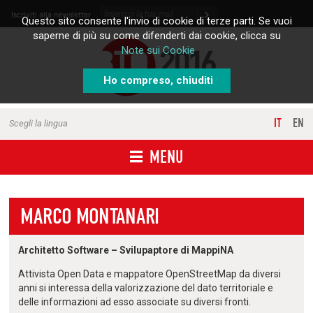
Skip to content
Iscriviti alla newsletter
Questo sito consente l'invio di cookie di terze parti. Se vuoi
saperne di più su come difenderti dai cookie, clicca su
Note sui Cookie
Ho compreso, chiuditi
IT
EN
Scegli la lingua
MENU
MARCO MONTANARI
Architetto Software – Svilupaptore di MappiNA
Attivista Open Data e mappatore OpenStreetMap da diversi
anni si interessa della valorizzazione del dato territoriale e
delle informazioni ad esso associate su diversi fronti.