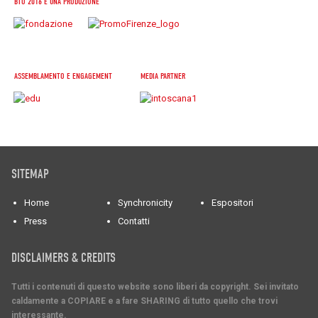
BTO 2016 È UNA PRODUZIONE
ASSEMBLAMENTO E ENGAGEMENT
MEDIA PARTNER
SITEMAP
Home
Synchronicity
Espositori
Press
Contatti
DISCLAIMERS & CREDITS
Tutti i contenuti di questo website sono liberi da copyright. Sei invitato
caldamente a COPIARE e a fare SHARING di tutto quello che trovi
interessante.