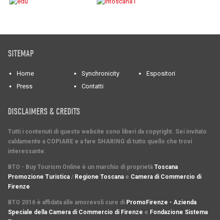
SITEMAP
Home
Synchronicity
Espositori
Press
Contatti
DISCLAIMERS & CREDITS
Tutti i contenuti di questo website sono liberi da copyright. Sei invitato
caldamente a COPIARE e a fare SHARING di tutto quello che trovi
interessante.
BTO - Buy Tourism Online è un marchio di proprietà
Toscana
Promozione Turistica
/
Regione Toscana
e
Camera di Commercio di
Firenze
BTO 2016 è affidata alle amorevoli cure di
PromoFirenze - Azienda
Speciale della Camera di Commercio di Firenze
e
Fondazione Sistema