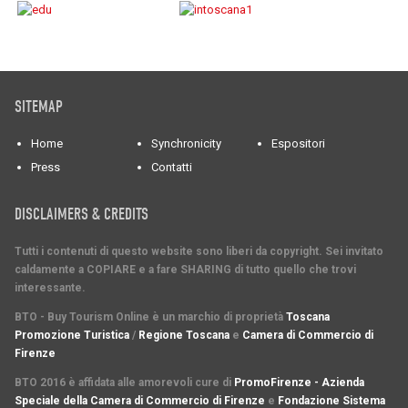
SITEMAP
Home
Synchronicity
Espositori
Press
Contatti
DISCLAIMERS & CREDITS
Tutti i contenuti di questo website sono liberi da copyright. Sei invitato
caldamente a COPIARE e a fare SHARING di tutto quello che trovi
interessante.
BTO - Buy Tourism Online è un marchio di proprietà
Toscana
Promozione Turistica
/
Regione Toscana
e
Camera di Commercio di
Firenze
BTO 2016 è affidata alle amorevoli cure di
PromoFirenze - Azienda
Speciale della Camera di Commercio di Firenze
e
Fondazione Sistema