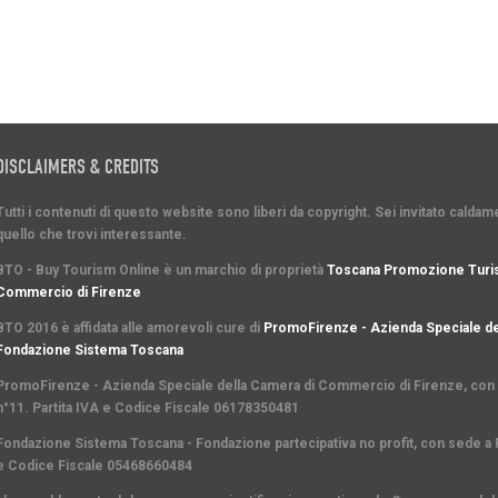
DISCLAIMERS & CREDITS
Tutti i contenuti di questo website sono liberi da copyright. Sei invitato cald
quello che trovi interessante.
BTO - Buy Tourism Online è un marchio di proprietà
Toscana Promozione Turis
Commercio di Firenze
BTO 2016 è affidata alle amorevoli cure di
PromoFirenze - Azienda Speciale de
Fondazione Sistema Toscana
PromoFirenze
- Azienda Speciale della Camera di Commercio di Firenze, con s
n°11. Partita IVA e Codice Fiscale 06178350481
Fondazione Sistema Toscana
- Fondazione partecipativa no profit, con sede a F
e Codice Fiscale 05468660484