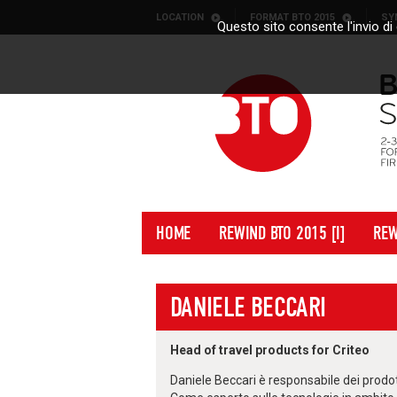
Skip to content
LOCATION
FORMAT BTO 2015
SY
Questo sito consente l'invio di 
HOME
REWIND BTO 2015 [I]
REW
DANIELE BECCARI
Head of travel products for Criteo
Daniele Beccari è responsabile dei prodott