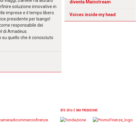
i viaggi, Daniele ha aiutato
diventa Mainstream
finire soluzione innovative in
delle imprese e il tempo libero.
Voices inside my head
ce presidente per Isango!
, come responsabile dei
vel di Amadeus.
do su quello che è conosciuto
Facebook
Google+
Twitter
BTO 2016 È UNA PRODUZIONE