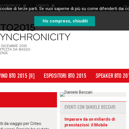
NCHRONICITY
CREDITS
Isc
cookie di terze parti. Se vuoi saperne di più su come difenderti dai co
Ho compreso, chiuditi
IND BTO 2015 [II]
ESPOSITORI BTO 2015
SPEAKER BTO 20
EVENTI CON DANIELE BECCARI
Imparare da un miliardo di
i da viaggio per Criteo.
prenotazioni: il Mobile