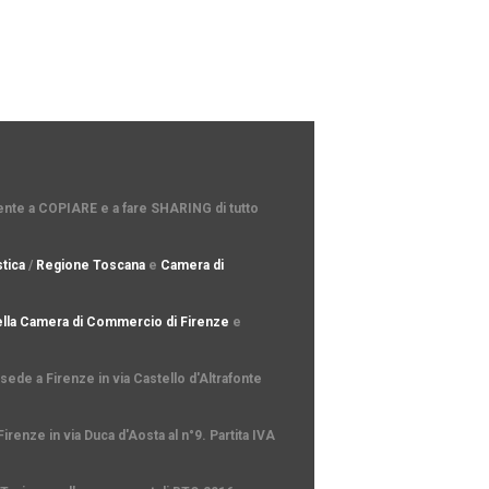
amente a COPIARE e a fare SHARING di tutto
tica
/
Regione Toscana
e
Camera di
lla Camera di Commercio di Firenze
e
ede a Firenze in via Castello d'Altrafonte
irenze in via Duca d'Aosta al n°9. Partita IVA