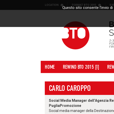
Skip to content
LOCATION
FORMAT BTO 2015
SY
Questo sito consente l'invio di 
HOME
REWIND BTO 2015 [I]
REW
CARLO CAROPPO
Social Media Manager dell’Agenzia Re
PugliaPromozione
Social media manager della Destinazione 