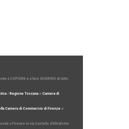
amente a COPIARE e a fare SHARING di tutto
tica
/
Regione Toscana
e
Camera di
lla Camera di Commercio di Firenze
e
ede a Firenze in via Castello d'Altrafonte