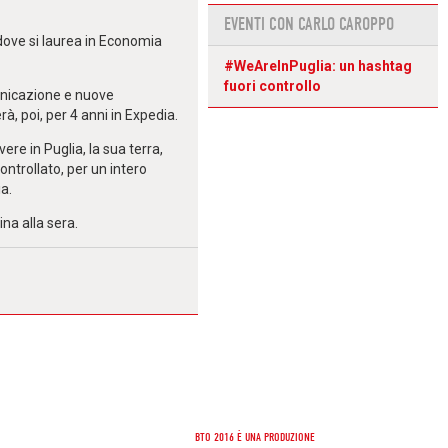
EVENTI CON CARLO CAROPPO
 dove si laurea in Economia
#WeAreInPuglia: un hashtag
fuori controllo
nicazione e nuove
à, poi, per 4 anni in Expedia.
ere in Puglia, la sua terra,
ntrollato, per un intero
ia.
na alla sera.
Facebook
Google+
Twitter
BTO 2016 È UNA PRODUZIONE