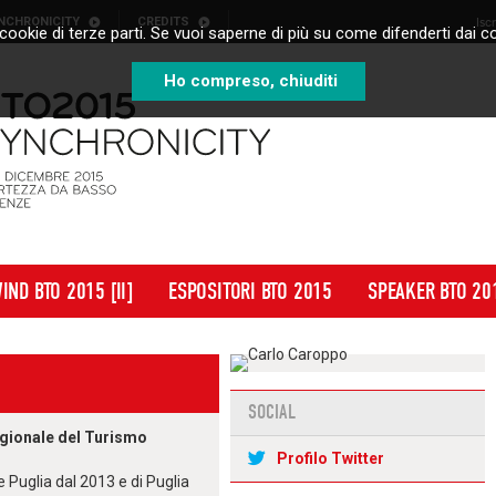
NCHRONICITY
CREDITS
Isc
cookie di terze parti. Se vuoi saperne di più su come difenderti dai co
Ho compreso, chiuditi
IND BTO 2015 [II]
ESPOSITORI BTO 2015
SPEAKER BTO 20
SOCIAL
gionale del Turismo
Profilo Twitter
Puglia dal 2013 e di Puglia