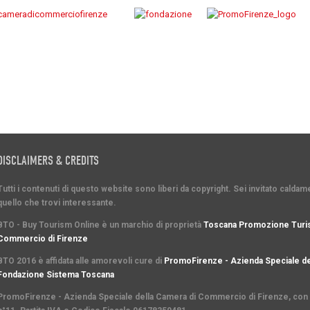
DISCLAIMERS & CREDITS
Tutti i contenuti di questo website sono liberi da copyright. Sei invitato cald
quello che trovi interessante.
BTO - Buy Tourism Online è un marchio di proprietà
Toscana Promozione Turis
Commercio di Firenze
BTO 2016 è affidata alle amorevoli cure di
PromoFirenze - Azienda Speciale de
Fondazione Sistema Toscana
PromoFirenze
- Azienda Speciale della Camera di Commercio di Firenze, con s