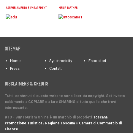
ASSEMBLAMENTO E ENGAGEMENT
MEDIA PARTNER
SITEMAP
Home
Synchronicity
Espositori
Press
Contatti
DISCLAIMERS & CREDITS
Tutti i contenuti di questo website sono liberi da copyright. Sei invitato
caldamente a COPIARE e a fare SHARING di tutto quello che trovi
interessante.
BTO - Buy Tourism Online è un marchio di proprietà
Toscana
Promozione Turistica
/
Regione Toscana
e
Camera di Commercio di
Firenze