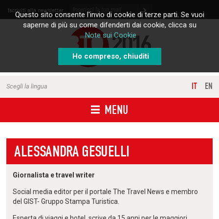
Skip to content
Iscriviti alla newsletter
Questo sito consente l'invio di cookie di terze parti. Se vuoi
saperne di più su come difenderti dai cookie, clicca su
Note sui Cookie
Ho compreso, chiuditi
IT
EN
Scegli la lingua
MENU
ALESSANDRA GESUELLI
Giornalista e travel writer
Social media editor per il portale The Travel News e membro
del GIST- Gruppo Stampa Turistica.
Esperta di viaggi e
hotel, scrive da 15 anni per le maggiori