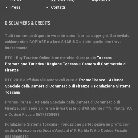
Press
Contatti
DISCLAIMERS & CREDITS
Tutti i contenuti di questo website sono liberi da copyright. Sei invitato
caldamente a COPIARE e a fare SHARING di tutto quello che trovi
interessante.
BTO - Buy Tourism Online è un marchio di proprietà
Toscana
Promozione Turistica
/
Regione Toscana
e
Camera di Commercio di
Firenze
BTO 2016 è affidata alle amorevoli cure di
PromoFirenze - Azienda
Speciale della Camera di Commercio di Firenze
e
Fondazione Sistema
Toscana
PromoFirenze
- Azienda Speciale della Camera di Commercio di
Firenze, con sede a Firenze in via Castello d'Altrafonte n°11. Partita IVA
e Codice Fiscale 06178350481
Fondazione Sistema Toscana
- Fondazione partecipativa no profit, con
sede a Firenze in via Duca d'Aosta al n°9. Partita IVA e Codice Fiscale
05468660484