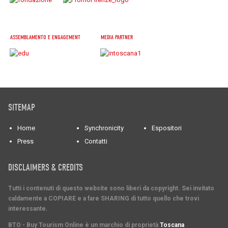
ASSEMBLAMENTO E ENGAGEMENT
MEDIA PARTNER
SITEMAP
Home
Synchronicity
Espositori
Press
Contatti
DISCLAIMERS & CREDITS
Tutti i contenuti di questo website sono liberi da copyright. Sei invitato
caldamente a COPIARE e a fare SHARING di tutto quello che trovi
interessante.
BTO - Buy Tourism Online è un marchio di proprietà
Toscana