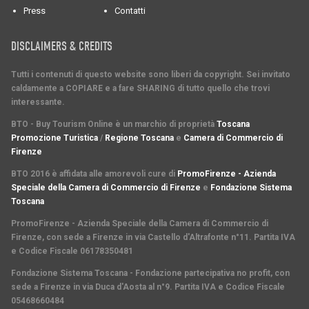
Press
Contatti
DISCLAIMERS & CREDITS
Tutti i contenuti di questo website sono liberi da copyright. Sei invitato
caldamente a COPIARE e a fare SHARING di tutto quello che trovi
interessante.
BTO - Buy Tourism Online è un marchio di proprietà
Toscana
Promozione Turistica
/
Regione Toscana
e
Camera di Commercio di
Firenze
BTO 2016 è affidata alle amorevoli cure di
PromoFirenze - Azienda
Speciale della Camera di Commercio di Firenze
e
Fondazione Sistema
Toscana
PromoFirenze
- Azienda Speciale della Camera di Commercio di
Firenze, con sede a Firenze in via Castello d'Altrafonte n°11. Partita IVA
e Codice Fiscale 06178350481
Fondazione Sistema Toscana
- Fondazione partecipativa no profit, con
sede a Firenze in via Duca d'Aosta al n°9. Partita IVA e Codice Fiscale
05468660484