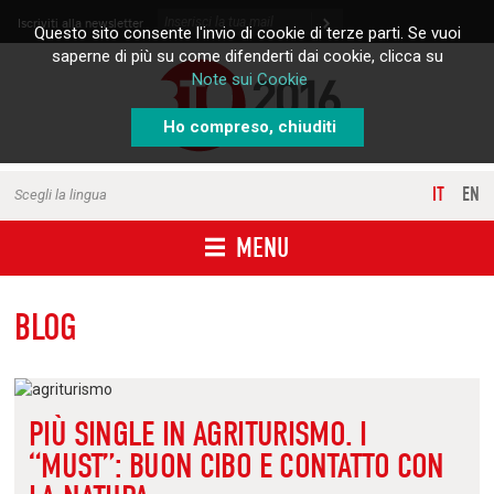
Skip to content
Iscriviti alla newsletter
Questo sito consente l'invio di cookie di terze parti. Se vuoi
saperne di più su come difenderti dai cookie, clicca su
Note sui Cookie
Ho compreso, chiuditi
IT
EN
Scegli la lingua
MENU
BLOG
PIÙ SINGLE IN AGRITURISMO. I
“MUST”: BUON CIBO E CONTATTO CON