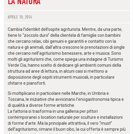
LA NATURA
APRILE 10, 2014
Cambia l’identikit dell’ospite agriturista. Mentre, da una parte,
tiene lo “zoccolo duro” della clientela di famiglie con bambini
che cercano relax, cibi genuini e garantiti e contatto con la
natura e gli animali, dall’altra crescono le prenotazioni di single
che cercano nell’agriturismo benessere, arte e musica. Sono
molti gli agriturismi che, come spiega una indagine di Turismo
Verde Cia, hanno scelto di dedicare gli ambienti comuni della
struttura ad aree di lettura, in alcuni casi si mettono a
disposizione degli ospiti strumenti musicali, in particolare
chitarre e pianoforti.
Si moltiplicano in particolare nelle Marche, in Umbria e
Toscana, le iniziative che avvicinano l’enogastronomia tipica e
di qualità a diverse forme artistiche.
La fattoria si trasforma in una galleria per pittori
contemporanei o location naturale per sculture e installazioni
di forme d’arte. Ma la principale attrattiva, il vero “must”
dell’agriturismo, rimane il buon cibo, la cui offerta è sempre più