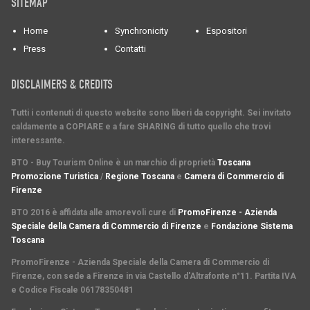
SITEMAP
Home
Synchronicity
Espositori
Press
Contatti
DISCLAIMERS & CREDITS
Tutti i contenuti di questo website sono liberi da copyright. Sei invitato
caldamente a COPIARE e a fare SHARING di tutto quello che trovi
interessante.
BTO - Buy Tourism Online è un marchio di proprietà
Toscana
Promozione Turistica
/
Regione Toscana
e
Camera di Commercio di
Firenze
BTO 2016 è affidata alle amorevoli cure di
PromoFirenze - Azienda
Speciale della Camera di Commercio di Firenze
e
Fondazione Sistema
Toscana
PromoFirenze
- Azienda Speciale della Camera di Commercio di
Firenze, con sede a Firenze in via Castello d'Altrafonte n°11. Partita IVA
e Codice Fiscale 06178350481