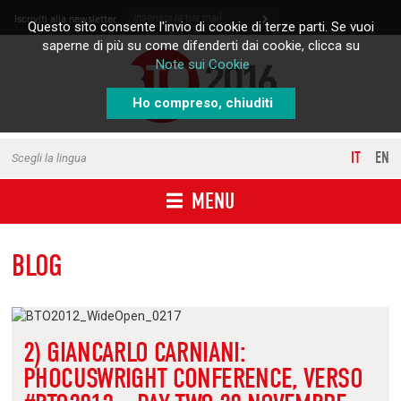
Skip to content
Iscriviti alla newsletter
Questo sito consente l'invio di cookie di terze parti. Se vuoi
saperne di più su come difenderti dai cookie, clicca su
Note sui Cookie
Ho compreso, chiuditi
IT
EN
Scegli la lingua
MENU
BLOG
2) GIANCARLO CARNIANI:
PHOCUSWRIGHT CONFERENCE, VERSO