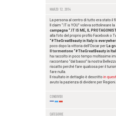
MARZO 12, 2014
La persona al centro di tutto era stato il
Il claim “.IT is YOU” voleva sottolineare la
campagna “.IT IS ME, IL PROTAGONIS
alla foto del proprio profilo Facebook o Twi
“#TheGreatBeauty in Italy is everywhe
poco dopo la vittoria dell’Oscar per
La gr
Il tormentone “#TheGreatBeauty in Ital
ha raccolto in poco tempo moltissime imm
raccontano “dal basso” la nostra Bellezz
riscatto perché fare qualcosa per il tu
fare nulla.
Il risultato in dettaglio è descritto
in quest
avuto la pazienza di dividere per Regioni.
CONDIVIDI
CATEGORIE