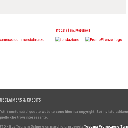
BTO 2016 È UNA PRODUZIONE
DISCLAIMERS & CREDITS
Tutti i contenuti di questo website sono liberi da copyright. Sei invitato cald
quello che trovi interessante.
BTO - Buy Tourism Online è un marchio di proprietà
Toscana Promozione Turis