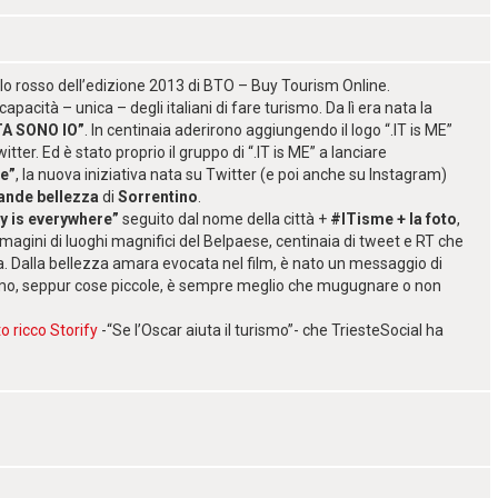
 filo rosso dell’edizione 2013 di BTO – Buy Tourism Online.
 capacità – unica – degli italiani di fare turismo. Da lì era nata la
TA SONO IO”
. In centinaia aderirono aggiungendo il logo “.IT is ME”
tter. Ed è stato proprio il gruppo di “.IT is ME” a lanciare
re”
, la nuova iniziativa nata su Twitter (e poi anche su Instagram)
ande bellezza
di
Sorrentino
.
y is everywhere”
seguito dal nome della città +
#ITisme + la foto
,
agini di luoghi magnifici del Belpaese, centinaia di tweet e RT che
a. Dalla bellezza amara evocata nel film, è nato un messaggio di
rismo, seppur cose piccole, è sempre meglio che mugugnare o non
o ricco Storify
-“Se l’Oscar aiuta il turismo”- che TriesteSocial ha