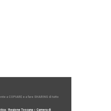
amente a COPIARE e a fare SHARING di tutto
tica
/
Regione Toscana
e
Camera di