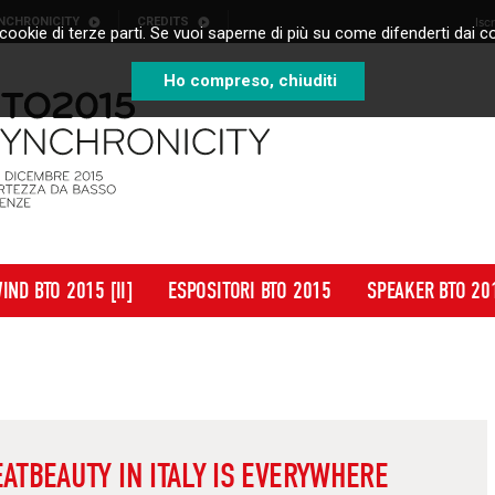
NCHRONICITY
CREDITS
Isc
cookie di terze parti. Se vuoi saperne di più su come difenderti dai co
Ho compreso, chiuditi
IND BTO 2015 [II]
ESPOSITORI BTO 2015
SPEAKER BTO 20
ATBEAUTY IN ITALY IS EVERYWHERE