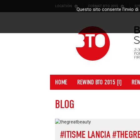
Skip to content
LOCATION
FORMAT BTO 2015
SY
Questo sito consente l'invio di 
HOME
REWIND BTO 2015 [I]
REW
BLOG
#ITISME LANCIA #THEGRE