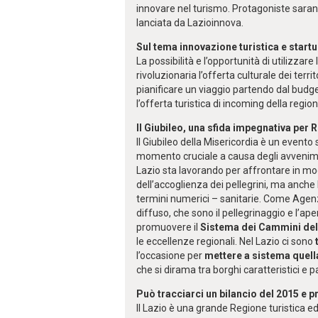
innovare nel turismo. Protagoniste saranno
lanciata da Lazioinnova.
Sul tema innovazione turistica e star
La possibilità e l’opportunità di utilizza
rivoluzionaria l’offerta culturale dei ter
pianificare un viaggio partendo dal budg
l’offerta turistica di incoming della region
Il Giubileo, una sfida impegnativa per 
Il Giubileo della Misericordia è un evento
momento cruciale a causa degli avvenimen
Lazio sta lavorando per affrontare in m
dell’accoglienza dei pellegrini, ma anche 
termini numerici – sanitarie. Come Agenzi
diffuso, che sono il pellegrinaggio e l’a
promuovere il
Sistema dei Cammini
del
le eccellenze regionali. Nel Lazio ci sono
t
l’occasione per
mettere a sistema quella 
che si dirama tra borghi caratteristici e p
Può tracciarci un bilancio del 2015 e p
Il Lazio è una grande Regione turistica ed h