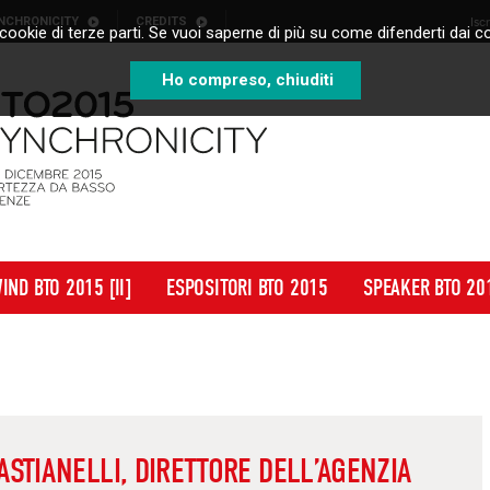
NCHRONICITY
CREDITS
Isc
cookie di terze parti. Se vuoi saperne di più su come difenderti dai co
Ho compreso, chiuditi
IND BTO 2015 [II]
ESPOSITORI BTO 2015
SPEAKER BTO 20
ASTIANELLI, DIRETTORE DELL’AGENZIA