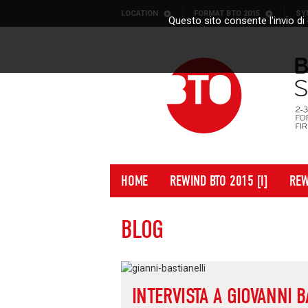
Skip to content
LOCATION
FORMAT BTO 2015
SY
Questo sito consente l'invio di 
HOME
REWIND BTO 2015 [I]
REW
BLOG
INTERVISTA A GIOVANNI B