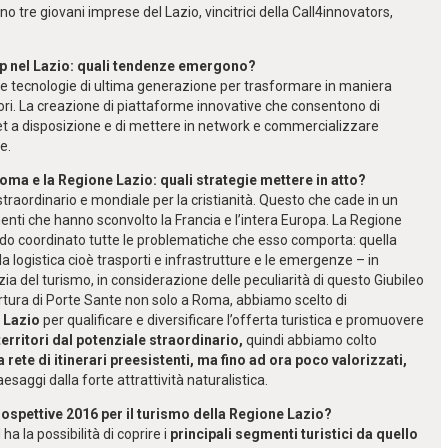
 tre giovani imprese del Lazio, vincitrici della Call4innovators,
tup nel Lazio: quali tendenze emergono?
re le tecnologie di ultima generazione per trasformare in maniera
ritori. La creazione di piattaforme innovative che consentono di
et a disposizione e di mettere in network e commercializzare
e.
Roma e la Regione Lazio: quali strategie mettere in atto?
 straordinario e mondiale per la cristianità. Questo che cade in un
ti che hanno sconvolto la Francia e l’intera Europa. La Regione
odo coordinato tutte le problematiche che esso comporta: quella
la logistica cioè trasporti e infrastrutture e le emergenze – in
a del turismo, in considerazione delle peculiarità di questo Giubileo
pertura di Porte Sante non solo a Roma, abbiamo scelto di
 Lazio
per qualificare e diversificare l’offerta turistica e promuovere
erritori dal potenziale straordinario,
quindi abbiamo colto
rete di itinerari preesistenti, ma fino ad ora poco valorizzati,
aesaggi dalla forte attrattività naturalistica.
rospettive 2016 per il turismo della Regione Lazio?
a la possibilità di coprire i
principali segmenti turistici da quello