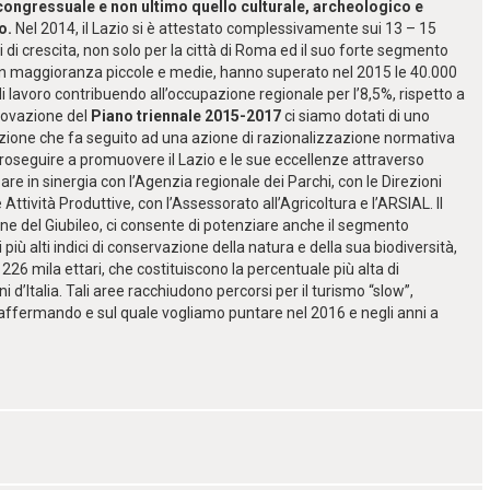
– congressuale e non ultimo quello culturale, archeologico e
eo.
Nel 2014, il Lazio si è attestato complessivamente sui 13 – 15
i di crescita, non solo per la città di Roma ed il suo forte segmento
e, in maggioranza piccole e medie, hanno superato nel 2015 le 40.000
i lavoro contribuendo all’occupazione regionale per l’8,5%, rispetto a
rovazione del
Piano triennale 2015-2017
ci siamo dotati di uno
ne che fa seguito ad una azione di razionalizzazione normativa
proseguire a promuovere il Lazio e le sue eccellenze attraverso
zare in sinergia con l’Agenzia regionale dei Parchi, con le Direzioni
e Attività Produttive, con l’Assessorato all’Agricoltura e l’ARSIAL. Il
ne del Giubileo, ci consente di potenziare anche il segmento
i più alti indici di conservazione della natura e della sua biodiversità,
 226 mila ettari, che costituiscono la percentuale più alta di
i d’Italia. Tali aree racchiudono percorsi per il turismo “slow”,
a affermando e sul quale vogliamo puntare nel 2016 e negli anni a