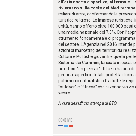
all’aria aperta e sportivo, al termale 
rivierasco sulle coste del Mediterran
milioni di arrivi, confermando le prevision
turistico religioso. Le imprese turistich
unità, hanno offerto oltre 100.000 posti d
una media nazionale del 7,5%. Con l’app
strumento fondamentale di programmazio
del settore. L’Agenzia nel 2016 intende 
azioni di marketing dei territori da realiz
Cultura e Politiche giovanili e quella per l
Sistema dei Cammini, lanciato in occasio
turistico “
en plein air
”.
Il Lazio ha uno de
per una superficie totale protetta di circa
patrimonio naturalistico fra tutte le region
“outdoor” e “fitness” che si vanno via vi
venire.
A cura dell’ufficio stampa di BTO
CONDIVIDI