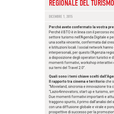
REGIONALE DEL TURISMO
DICEMBRE 1, 2015
Perché avete confermato la vostra pr
Perché il BTO è in linea con il percorso i
settore turismo nell’Agenda Digitale e per
una scelta vincente, confermata dal cresc
e Istituzioni locali. I social network h
interpersonali, per questo l’Agenzia regi
a disposizione degli operatori turistici e 
momenti formativi, workshop interattivi
sui temi del Travel 2.0”.
Quali sono i temi chiave scelti dall’A
Il rapporto tra cinema e territorio
che s
“
Movieland; sincronia e innovazione tra c
“
Lazio4innovators; start up e turismo, sma
Due momenti formativi importanti e attuali
traggono spunto, il primo dall’analisi del
con una diffusione globale e virale e pon
prospettive di successo per la promozione 