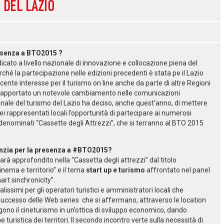
 DEL LAZIO
esenza a BTO2015 ?
ndicato a livello nazionale di innovazione e collocazione piena del
ché la partecipazione nelle edizioni precedenti è stata pe il Lazio
ente interesse per il turismo on line anche da parte di altre Regioni
anno apportato un notevole cambiamento nelle comunicazioni
onale del turismo del Lazio ha deciso, anche quest’anno, di mettere
dei rappresentati locali l’opportunità di partecipare ai numerosi
 denominati “
Cassette degli Attrezzi
”, che si terranno al BTO 2015
genzia per la presenza a #BTO2015?
arà approfondito nella “Cassetta degli attrezzi” dal titolo
inema e territorio”
e il tema
start up e turismo
affrontato nel panel
rt sinchronicity”.
ssimi per gli operatori turistici e amministratori locali che
 successo delle Web series
che si affermano, attraverso le location
gono il cineturismo in un’ottica di sviluppo economico, dando
turistica dei territori. Il secondo incontro verte sulla necessità di