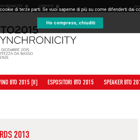
NCHRONICITY
CREDITS
Isc
cookie di terze parti. Se vuoi saperne di più su come difenderti dai co
Ho compreso, chiuditi
IND BTO 2015 [II]
ESPOSITORI BTO 2015
SPEAKER BTO 20
ARDS 2013