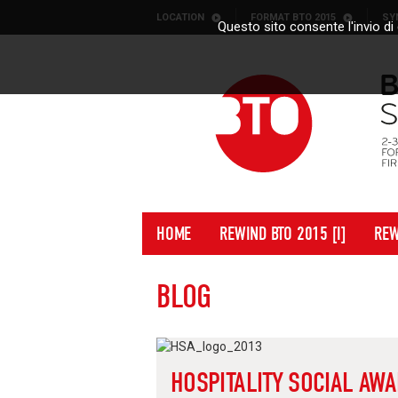
Skip to content
LOCATION
FORMAT BTO 2015
SY
Questo sito consente l'invio di 
HOME
REWIND BTO 2015 [I]
REW
BLOG
HOSPITALITY SOCIAL AW