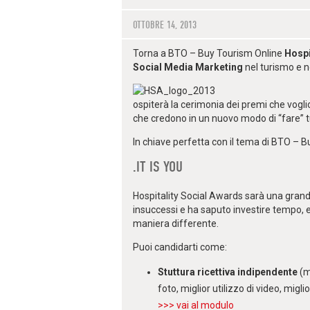
OTTOBRE 14, 2013
Torna a BTO – Buy Tourism Online
Hospi
Social Media Marketing
nel turismo e ne
ospiterà la cerimonia dei premi che vogli
che credono in un nuovo modo di “
fare
” 
In chiave perfetta con il tema di BTO – B
.IT IS YOU
Hospitality Social Awards sarà una grande
insuccessi e ha saputo investire tempo, e
maniera differente.
Puoi candidarti come:
Stuttura ricettiva indipendente
(
m
foto, miglior utilizzo di video, migli
>>> vai al modulo