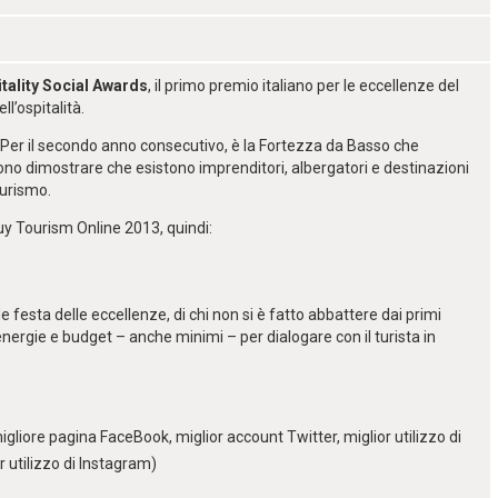
tality Social Awards
, il primo premio italiano per le eccellenze del
ll’ospitalità.
Per il secondo anno consecutivo, è la Fortezza da Basso che
ono dimostrare che esistono imprenditori, albergatori e destinazioni
turismo.
uy Tourism Online 2013, quindi:
 festa delle eccellenze, di chi non si è fatto abbattere dai primi
nergie e budget – anche minimi – per dialogare con il turista in
igliore pagina FaceBook, miglior account Twitter, miglior utilizzo di
or utilizzo di Instagram
)